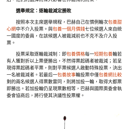
選舉規定：逐輪裁減定勝敗
按照本次主席選舉規程，巴赫自己在慣例輪次
包養甜
心網
中不介入投票。與
包養一個月價錢
七位候選人來自統
一國度的委員，在該候選人被裁減前也不克不及介入投
票。
投票采取逐輪裁減制：即
包養價格
每一
短期包養
輪若
有人獲對折以上票便勝出，不然得票起碼者被裁減；若呈
現得票起碼者平票，則對平票候選人啟動特殊投票，決出
一名被裁減者。若最后一
包養故事
輪投票中僅
包養網比較
剩的兩名候選人得票數雷同，則將加投一輪，取得大都票
即勝出。若加投輪仍呈現票數相等，巴赫與國際奧委會執
委會協商后，將行使其決議性投票權。