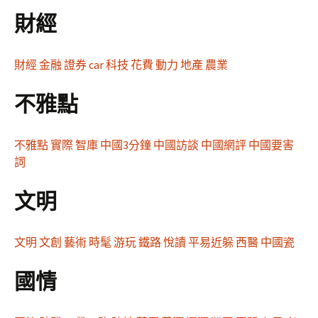
財經
財經
金融
證券
car
科技
花費
動力
地產
農業
不雅點
不雅點
實際
智庫
中國3分鐘
中國訪談
中國網評
中國要害
詞
文明
文明
文創
藝術
時髦
游玩
鐵路
悅讀
平易近躲
西醫
中國瓷
國情