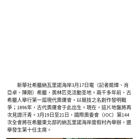
新華社希臘納瓦里諾海岸3月17日電（記者姬燁、肖
亞卓、陳剛）希臘，奧林匹克活動圣地。兩千多年前，古
希臘人舉行第一屆現代奧運會，以競技之名創作發明戰
爭；1896年，古代奧運會于此出生。現在，這片地盤將再
次見證汗青。3月19日至21日，國際奧委會（IOC）第144
次全會將在希臘東北部的納瓦里諾海岸度假村內舉辦，選
舉發生第十任主席。