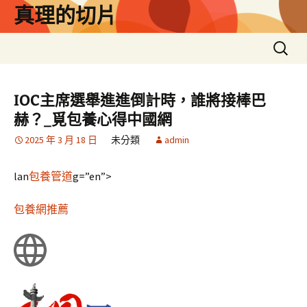
跳
真理的切片
至
主
搜
要
尋
內
關
容
鍵
IOC主席選舉進進倒計時，誰將接棒巴
字:
赫？_覓包養心得中國網
2025 年 3 月 18 日
未分類
admin
lan
包養管道
g=”en”>
包養網推薦