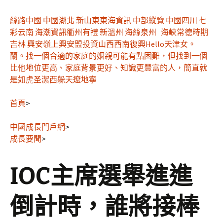
絲路中國
中國湖北
新山東
東海資訊
中部縱覽
中國四川
七
彩云南
海潮資訊
衢州有禮
新溫州
海絲泉州
海峽
常德
時期
吉林
興安嶺上興安盟
投資山西
西南復興
Hello天津
女。
蘭。找一個合適的家庭的姻親可能有點困難，但找到一個
比他地位更高、家庭背景更好、知識更豐富的人，簡直就
是如虎圣潔西躲
天遼地寧
首頁
>
中國成長門戶網
>
成長要聞
>
IOC主席選舉進進
倒計時，誰將接棒