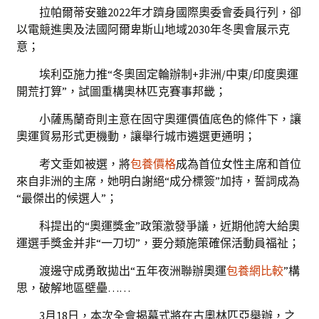
拉帕爾蒂安雖2022年才躋身國際奧委會委員行列，卻
以電競進奧及法國阿爾卑斯山地域2030年冬奧會展示克
意；
埃利亞施力推“冬奧固定輪辦制+非洲/中東/印度奧運
開荒打算”，試圖重構奧林匹克賽事邦畿；
小薩馬蘭奇則主意在固守奧運價值底色的條件下，讓
奧運貿易形式更機動，讓舉行城市遴選更通明；
考文垂如被選，將
包養價格
成為首位女性主席和首位
來自非洲的主席，她明白謝絕“成分標簽”加持，誓詞成為
“最傑出的候選人”；
科提出的“奧運獎金”政策激發爭議，近期他誇大給奧
運選手獎金并非“一刀切”，要分類施策確保活動員福祉；
渡邊守成勇敢拋出“五年夜洲聯辦奧運
包養網比較
”構
思，破解地區壁壘……
3月18日，本次全會揭幕式將在古奧林匹亞舉辦，之