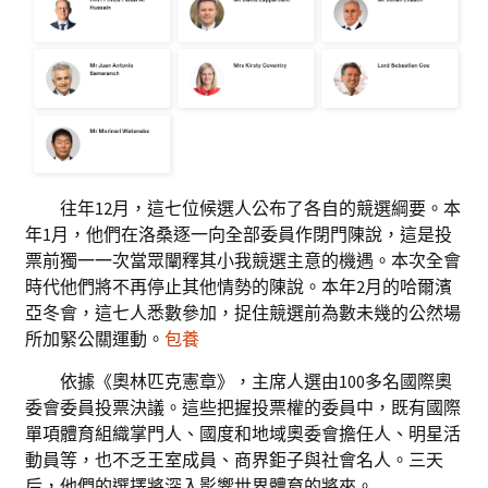
往年12月，這七位候選人公布了各自的競選綱要。本
年1月，他們在洛桑逐一向全部委員作閉門陳說，這是投
票前獨一一次當眾闡釋其小我競選主意的機遇。本次全會
時代他們將不再停止其他情勢的陳說。本年2月的哈爾濱
亞冬會，這七人悉數參加，捉住競選前為數未幾的公然場
所加緊公關運動。
包養
依據《奧林匹克憲章》，主席人選由100多名國際奧
委會委員投票決議。這些把握投票權的委員中，既有國際
單項體育組織掌門人、國度和地域奧委會擔任人、明星活
動員等，也不乏王室成員、商界鉅子與社會名人。三天
后，他們的選擇將深入影響世界體育的將來。