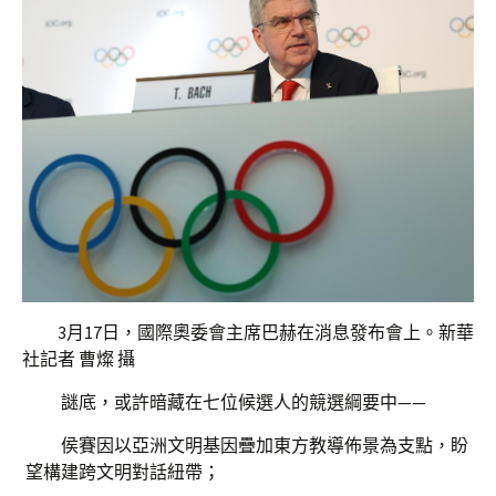
3月17日，國際奧委會主席巴赫在消息發布會上。新華
社記者 曹燦 攝
謎底，或許暗藏在七位候選人的競選綱要中——
侯賽因以亞洲文明基因疊加東方教導佈景為支點，盼
望構建跨文明對話紐帶；