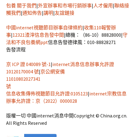
包養
關于我們
|
外宣辦事和市場行銷辦事
|
人才僱用
|
聯絡接
觸我們
|
通知佈告
|
講明
|
友誼鏈接
中國internet視聽節目辦事自律條約
|
收集110報警辦
事
|
12321渣滓信息告發中間
|
總機：（86-10）88828000
|
守
法和不良
包養網ppt
信息告發德律風：010-88828271
告發流程
京 ICP 證 040089 號-1
|
internet消息信息辦事允許證
10120170004 號
|
京公網安備
11010802027341
號
信息收集傳佈視聽節目允許證:0105123
|
internet宗教信息
辦事允許證：京（2022）0000028
版權一切 中國internet消息中間
Copyright © China.org.cn.
All Rights Reserved