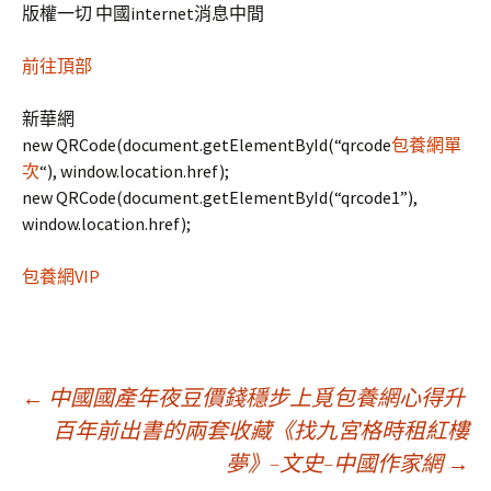
版權一切 中國internet消息中間
前往頂部
新華網
new QRCode(document.getElementById(“qrcode
包養網單
次
“), window.location.href);
new QRCode(document.getElementById(“qrcode1”),
window.location.href);
包養網VIP
文
←
中國國產年夜豆價錢穩步上覓包養網心得升
百年前出書的兩套收藏《找九宮格時租紅樓
夢》–文史–中國作家網
→
章