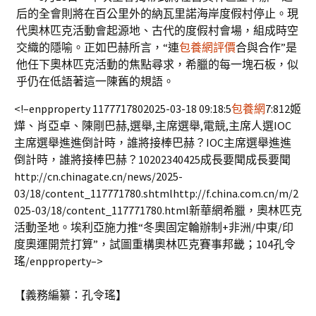
后的全會則將在百公里外的納瓦里諾海岸度假村停止。現
代奧林匹克活動會起源地、古代的度假村會場，組成時空
交織的隱喻。正如巴赫所言，“連
包養網評價
合與合作”是
他任下奧林匹克活動的焦點尋求，希臘的每一塊石板，似
乎仍在低語著這一陳舊的規語。
<!–enpproperty 1177717802025-03-18 09:18:5
包養網
7:812姬
燁、肖亞卓、陳剛
巴赫,選舉,主席選舉,電競,主席人選IOC
主席選舉進進倒計時，誰將接棒巴赫？IOC主席選舉進進
倒計時，誰將接棒巴赫？10202340425成長要聞成長要聞
http://cn.chinagate.cn/news/2025-
03/18/content_117771780.shtmlhttp://f.china.com.cn/m/2
025-03/18/content_117771780.html新華網希臘，奧林匹克
活動圣地。埃利亞施力推“冬奧固定輪辦制+非洲/中東/印
度奧運開荒打算”，試圖重構奧林匹克賽事邦畿；104孔令
瑤/enpproperty–>
【義務編纂：孔令瑤】