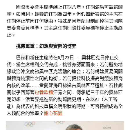
國際奧委會主席準繩上任期八年，任期滿后可競選蟬
聯，如勝利，蟬聯的任期為四年。但假如新被選的主席在
任期停止前因任何緣由，特殊是因年紀限制而掉往其國際
奧委會委員標準，其主席任期則隨其委員標準停止主動終
止。
挑釁重重：幻想與實際的博弈
巴赫和新任主席將在6月23日——奧林匹克日停止交
代。當主席權利交代完成，挑釁亦劈面而來：若何避免地
緣政治沖突腐蝕奧林匹克活動的連合；若何構建貿易開闢
與體育純潔性之間的均衡；若何把控科技提高對競技體育
內核的改革……當愛琴海風拂過古奧林匹亞遺址，石柱廊
間似乎回蕩著
包養軟體
汗青之問：傳承近三千年的奧林匹
克幻想，活著界進進新的動蕩變更期、在以AI（人工智
能）為代表的科技重構文明形狀的時期，可否持續成為全
人類配合的崇奉？
甜心花園