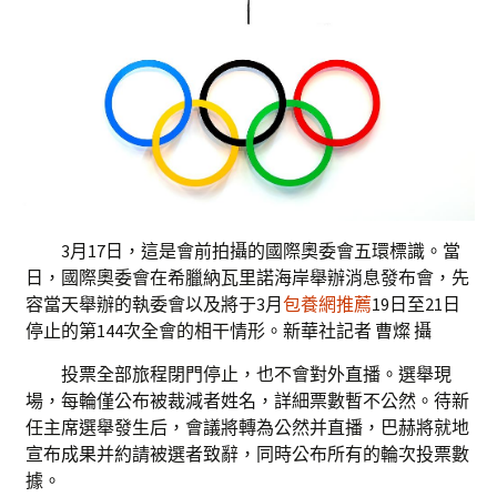
3月17日，這是會前拍攝的國際奧委會五環標識。當
日，國際奧委會在希臘納瓦里諾海岸舉辦消息發布會，先
容當天舉辦的執委會以及將于3月
包養網推薦
19日至21日
停止的第144次全會的相干情形。新華社記者 曹燦 攝
投票全部旅程閉門停止，也不會對外直播。選舉現
場，每輪僅公布被裁減者姓名，詳細票數暫不公然。待新
任主席選舉發生后，會議將轉為公然并直播，巴赫將就地
宣布成果并約請被選者致辭，同時公布所有的輪次投票數
據。