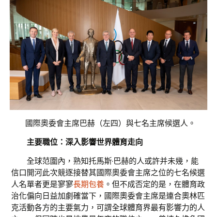
國際奧委會主席巴赫（左四）與七名主席候選人。
主要職位：深入影響世界體育走向
全球范圍內，熟知托馬斯·巴赫的人或許并未幾，能
信口開河此次競逐接替其國際奧委會主席之位的七名候選
人名單者更是寥寥
長期包養
。但不成否定的是，在體育政
治化偏向日益加劇確當下，國際奧委會主席是連合奧林匹
克活動各方的主要氣力，可謂全球體育界最有影響力的人