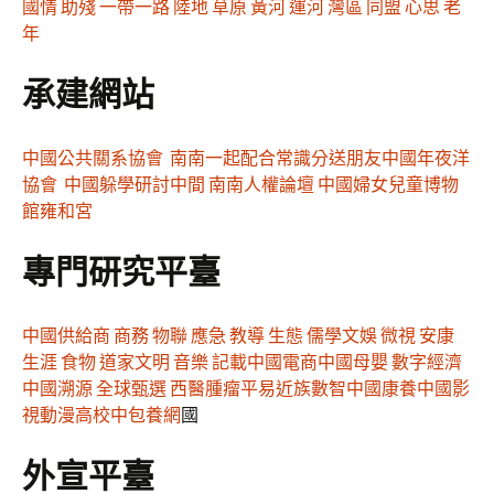
國情
助殘
一帶一路
陸地
草原
黃河
運河
灣區
同盟
心思
老
年
承建網站
中國公共關系協會
南南一起配合常識分送朋友
中國年夜洋
協會
中國躲學研討中間
南南人權論壇
中國婦女兒童博物
館
雍和宮
專門研究平臺
中國供給商
商務
物聯
應急
教導
生態
儒學
文娛
微視
安康
生涯
食物
道家文明
音樂
記載中國
電商中國
母嬰
數字經濟
中國溯源
全球甄選
西醫腫瘤
平易近族
數智中國
康養中國
影
視
動漫
高校中
包養網
國
外宣平臺