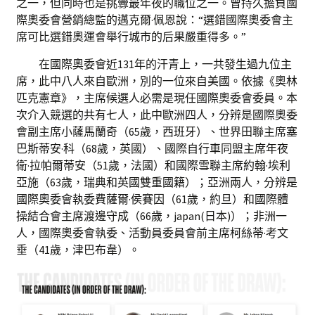
之一，但同時也是挑釁最年夜的職位之一。曾持久擔負國
際奧委會營銷總監的邁克爾·佩恩說：“選錯國際奧委會主
席可比選錯奧運會舉行城市的后果嚴重得多。”
在國際奧委會近131年的汗青上，一共發生過九位主
席，此中八人來自歐洲，別的一位來自美國。依據《奧林
匹克憲章》，主席候選人必需是現任國際奧委會委員。本
次介入競選的共有七人，此中歐洲四人，分辨是國際奧委
會副主席小薩馬蘭奇（65歲，西班牙）、世界田聯主席塞
巴斯蒂安·科（68歲，英國）、國際自行車同盟主席年夜
衛·拉帕爾蒂安（51歲，法國）和國際雪聯主席約翰·埃利
亞施（63歲，瑞典和英國雙重國籍）；亞洲兩人，分辨是
國際奧委會執委費薩爾·侯賽因（61歲，約旦）和國際體
操結合會主席渡邊守成（66歲，japan(日本)）；非洲一
人，國際奧委會執委、活動員委員會前主席柯絲蒂·考文
垂（41歲，津巴布韋）。