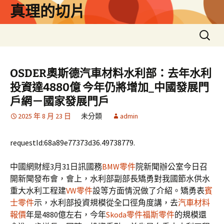
跳
真理的切片
至
主
搜
要
尋
內
關
容
鍵
OSDER奧斯德汽車材料水利部：去年水利
字:
投資達4880億 今年仍將增加_中國發展門
戶網－國家發展門戶
2025 年 8 月 23 日
未分類
admin
requestId:68a89e77373d36.49738779.
中國網財經3月31日訊國務
BMW零件
院新聞辦公室今日召
開新聞發布會，會上，水利部副部長矯勇對我國節水供水
重大水利工程建
VW零件
設等方面情況做了介紹。矯勇表
賓
士零件
示，水利部投資規模從全口徑角度講，去
汽車材料
報價
年是4880億左右，今年
Skoda零件
福斯零件
的規模還