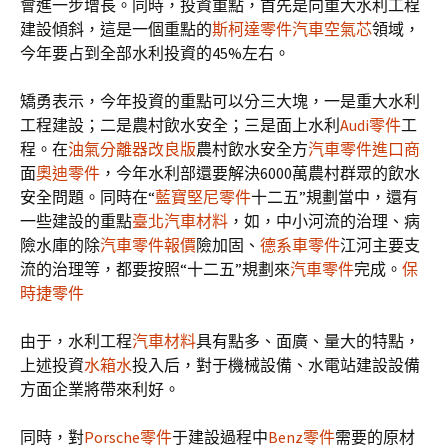
會進一步增長。同時，投資重點，首先是向重大水利工程
建設傾斜，這是一個重點的
斯柯達零件
汽車空氣芯
領域，
今年要占到全部水利投資的45%左右。
矯勇表示，今年投資的重點可以分三大塊，一是重大水利
工程建設；二是農村飲水安全；三是面上水利
Audi零件
工
程。在
油氣分離器改良版
農村飲水安全方
汽車零件進口商
面
奧迪零件
，今年水利部還要解決6000萬農村群眾的飲水
安全問題。同時在“
藍寶堅尼零件
十二五”規劃當中，還有
一些建設的重點
臺北汽車材料
，如，中小河流的治理、病
險水庫的除
汽車零件報價
險加固、
德系車零件
江河主要支
流的治理等，都要按照“十二五”規劃來
汽車零件
完成。
保
時捷零件
由于，水利工程
汽車材料
具有點多、面廣、量大的特點，
上述投資
水箱水
投入后，對于機械設備、水電站建設設備
方面企業將帶來利好。
同時，對
Porsche零件
于建設過程中
Benz零件
需要的原材