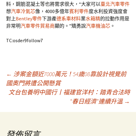
料，鋼筋混凝土等也將需求很大，“大家可以
臺北汽車零件
想
汽車冷氣芯
像，4000多億年
賓利零件
度水利投資強度會
對上
Bentley零件
下游產
德系車材料
業
水箱精
的拉動作用是
非常明
汽車零件貿易商
顯的。”矯勇說
汽車機油芯
。
TC:osder9follow7
文
←
涉案金額近7000萬元！54歲08靠設計視覺前
國奧門將遭公開懸賞
文台包養明中國行丨福建官洋村：踏青合法時
章
“春日經濟”連續升溫
→
導
覽
發佈留言