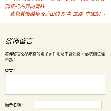
文
陽銀行的雙向冒險
查包養價錢年夜涼山的“脫毒”之路_中國網
→
章
導
發佈留言
覽
發佈留言必須填寫的電子郵件地址不會公開。
必填欄位標
示為
*
留言
*
顯示名稱
*