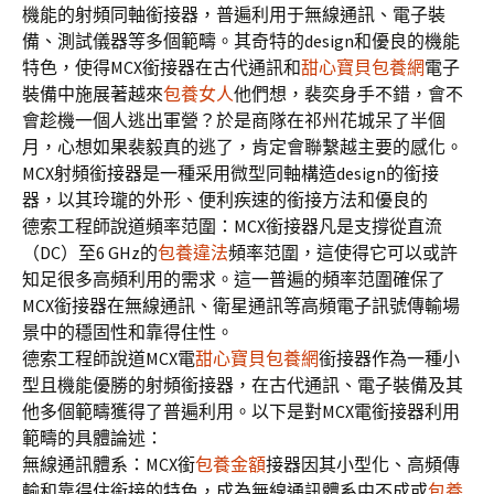
機能的射頻同軸銜接器，普遍利用于無線通訊、電子裝
備、測試儀器等多個範疇。其奇特的design和優良的機能
特色，使得MCX銜接器在古代通訊和
甜心寶貝包養網
電子
裝備中施展著越來
包養女人
他們想，裴奕身手不錯，會不
會趁機一個人逃出軍營？於是商隊在祁州花城呆了半個
月，心想如果裴毅真的逃了，肯定會聯繫越主要的感化。
MCX射頻銜接器是一種采用微型同軸構造design的銜接
器，以其玲瓏的外形、便利疾速的銜接方法和優良的
德索工程師說道頻率范圍：MCX銜接器凡是支撐從直流
（DC）至6 GHz的
包養違法
頻率范圍，這使得它可以或許
知足很多高頻利用的需求。這一普遍的頻率范圍確保了
MCX銜接器在無線通訊、衛星通訊等高頻電子訊號傳輸場
景中的穩固性和靠得住性。
德索工程師說道MCX電
甜心寶貝包養網
銜接器作為一種小
型且機能優勝的射頻銜接器，在古代通訊、電子裝備及其
他多個範疇獲得了普遍利用。以下是對MCX電銜接器利用
範疇的具體論述：
無線通訊體系：MCX銜
包養金額
接器因其小型化、高頻傳
輸和靠得住銜接的特色，成為無線通訊體系中不成或
包養