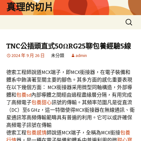
跳
真理的切片
至
主
搜
要
尋
內
關
容
鍵
TNC公插頭直式50ΩRG25聊包養經驗5線
字:
2024 年 9 月 26 日
未分類
admin
德索工程師說道MCX端子，即MCX銜接器，在電子裝備和
體系中飾演著至關主要的腳色。其多方面的感化重要表現
在以下幾個方面： MCX銜接器采用微型同軸構造，外部導
體和
包養sd
內部導體之間經由過程盡緣層分隔，有用完成
了高頻電子
包養甜心
訊號的傳輸。其頻率范圍凡是從直流
（DC）至6 GHz，這一特徵使得MCX銜接器在無線通訊、衛
星通訊等高頻傳輸範疇具有普遍的利用。它可以或許確保
高頻電子訊號在傳輸
德索工程
包養感情
師說道MCX端子，全稱為MCX銜接
包養
行情
器，是一種在電子裝備和體系中普遍利用的微
甜心寶