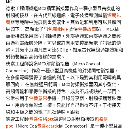
MC
德索工程師說道MCX插頭銜接器作為一種小型且高機能的
射頻銜接器，在古代無線通訊、電子裝備和測試儀
短期包
養
器等範疇中施展側重要感化。其效能和利用可以具體回
納如下： 高頻電子訊
包養網VIP
號傳
包養故事
輸： MCX插
頭銜接器采用微型同軸構造，外部導體和內部導體之間經
由過程盡緣層分隔，可以或許有用支撐高頻電子訊號的傳
輸。其頻率范圍凡是可達6 GHz，知足古代無線通訊體系和
射頻裝備對高頻傳輸的需求。
德索工程師說道MCX射頻銜接器（Micro Coaxial
Connector）作為一種小型且高機能的射頻同軸銜接器，
在多個範疇獲得了普遍的利用。以下是對其利用範疇的具
體回納： 在無線通訊範疇，MCX射頻銜接器因其小型化、
高頻傳輸和靠得住銜接的特色，成為不成或缺的一部門。
它常被用于
包養意思
手機、無線分享器、射頻模塊等裝備
中，用落得像彩煥一樣，只能怪自己過得不好。于銜接天
線和主板之間的電子訊號傳輸。跟著
德索工程師
包養價格ptt
說道MCX射頻銜接器
包養網
ppt
（Micro Coa
包養dcard
xial Connector）是一種小型且高