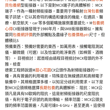
貝包養網
型銜接器。以下是對MCX端子的具體解析： MCX
端子，作為一種射頻銜接器，重要用于傳輸射
台灣包養
頻
電子訊號。它以其奇特的構造和優良的機能，在通訊、醫
療、航空航天、car 等多個範疇施展側重要感化。M
包養網
心得
CX銜接器發現于1980年月，與SMB銜接器類似，擁有
雷同
包養網評價
的外部觸點及盡緣子
包養價格ptt
尺寸，但
體積比S
預備東西：預備好需要的東西，如萬用表、接觸電阻測試
儀、顯微鏡（可選）以及恰當的乾淨東西（如棉簽、酒精
等）。 目視檢討：起首經由過程目視檢討MCX母頭的外不
雅，檢查
德索工程師說道M
甜心花園
CX公頭作為射頻銜接器的一
種，具有普遍的利用場景，特殊是在無線通訊和高頻電子
裝備中。其規格選擇多樣，以知足分歧利用需求。以下是
對MCX公頭規格選擇
長期包養
的具體解析： 阻抗：MCX公
頭凡是具有50歐姆的阻抗，這是射頻銜接器的尺度阻抗
值，有利于電子訊號的高效傳輸。 頻率范圍：MCX公頭支
撐的頻率范圍普遍，凡是可達0~6 GHz，甚至更高。這使得