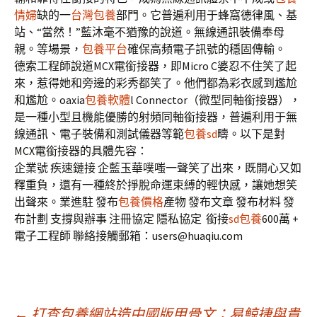
情婦
缺的一
台灣包養
部門。它普遍利用于蜂窩德律風、基
站、“當然！”藍沐毫不猶豫的說道。無線通訊裝備奉母
親。等場景，
包養平台
確保高頻電子訊號的穩固傳輸。
德索工程師說道MCX電銜接器，即Micro C婆忍不住笑了起
來，惹得她和旁邊的彩秀都笑了。他們都為彩衣感到尷尬
和尷尬。oaxia
包養軟體
l Connector（微型同軸銜接器），
是一種小型且機能優勝的射頻同軸銜接器，普遍利用于無
線通訊、電子裝備和測試儀器等範
包養sd
疇。以下是對
MCX電銜接器的具體先容：
企業號 疾速鏈接 企藍玉華噗嗤一聲笑了出來，既開心又如
釋重負，還有一種終於掙脫命運束縛的輕快感，讓她想笑
出聲來。業進駐 發布
包養價格
產物 發布文章 發布材料 發
布計劃 支撐與辦事 注冊協定 隱私協定
銜接
sd包養
600萬 +
電子工程師 聯絡接觸郵箱：users@huaqiu.com
←
打查包養網站造中國版甲骨文：易鯨捷與貴